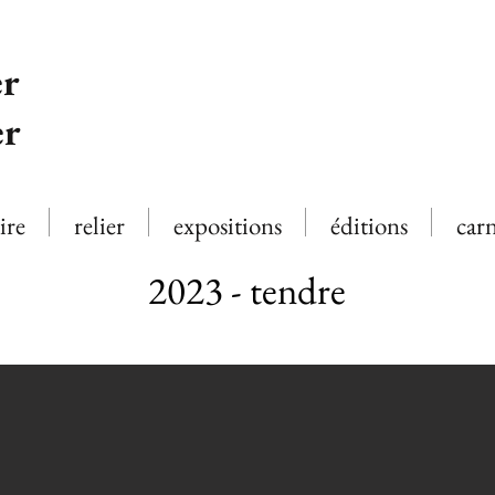
r
er
ire
relier
expositions
éditions
car
2023 - tendre