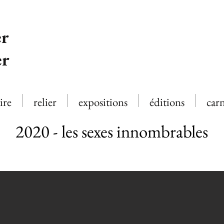
r
er
ire
relier
expositions
éditions
car
2020 - les sexes innombrables