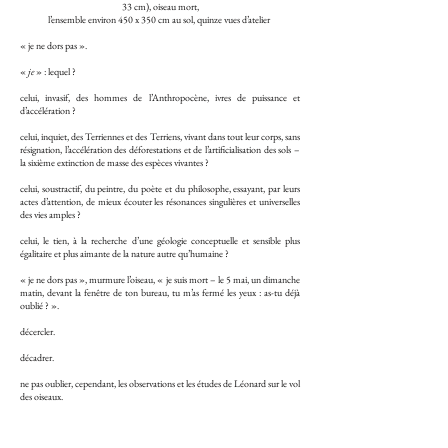
33 cm), oiseau mort,
l’ensemble environ 450 x 350 cm au sol, quinze vues d’atelier
« je ne dors pas ».
«
je
» : lequel ?
c
elui, invasif, des hommes de l’Anthropocène, ivres de puissance et
d’accélération ?
celui, inquiet, des Terriennes et des Terriens, vivant dans tout leur corps, sans
résignation, l’accélération des déforestations et de l’artificialisation des sols –
la sixième extinction de masse des espèces vivantes ?
c
elui, soustractif, du peintre, du poète et du philosophe, essayant, par leurs
actes d’attention, de mieux écouter les résonances singulières et universelles
des vies amples ?
celui, le tien, à la recherche d’une géologie conceptuelle et sensible plus
égalitaire et plus aimante de la nature autre qu’humaine ?
« je ne dors pas », murmure l’oiseau, « je suis mort – le 5 mai, un dimanche
matin, devant la fenêtre de ton bureau, tu m’as fermé les yeux : as-tu déjà
oublié ? ».
d
écercler.
d
écadrer.
n
e pas oublier, cependant, les observations et les études de Léonard sur le vol
des oiseaux.
ni le souffle du poème :