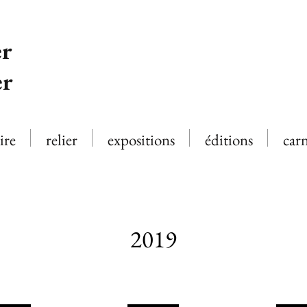
r
er
ire
relier
expositions
éditions
car
2019