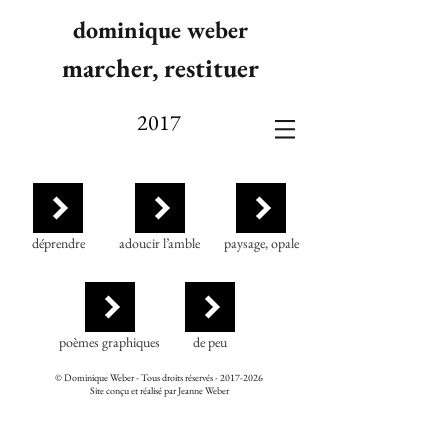
dominique weber
marcher, restituer
2017
déprendre
adoucir l’amble
paysage, opale
poèmes graphiques
de peu
© Dominique Weber - Tous droits réservés -
2017-2026
Site conçu et réalisé par Jeanne Weber